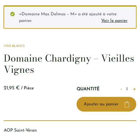
«Domaine Mas Delmas – M» a été ajouté à votre
panier.
Voir le panier
VINS BLANCS
Domaine Chardigny – Vieilles
Vignes
quantité
21,95
€
/ Pièce
-
+
QUANTITÉ
de
Domaine
Ajouter au panier
Chardig
-
Vieilles
Vignes
AOP Saint-Véran