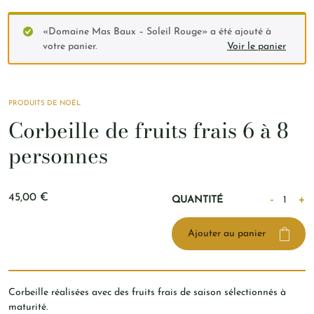
«Domaine Mas Baux – Soleil Rouge» a été ajouté à
votre panier.
Voir le panier
PRODUITS DE NOËL
Corbeille de fruits frais 6 à 8
personnes
quantité
45,00
€
-
+
QUANTITÉ
de
Corbeille
Ajouter au panier
de
fruits
frais
6
Corbeille réalisées avec des fruits frais de saison sélectionnés à
à
maturité.