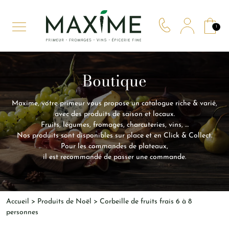
Panneau de gestion des cookies
1
Boutique
Maxime, votre primeur vous propose un catalogue riche & varié,
avec des produits de saison et locaux.
Fruits, légumes, fromages, charcuteries, vins, …
Nos produits sont disponibles sur place et en Click & Collect.
Pour les commandes de plateaux,
il est recommandé de passer une commande.
Accueil
>
Produits de Noël
> Corbeille de fruits frais 6 à 8
personnes